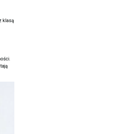
z klasą
ości.
tają