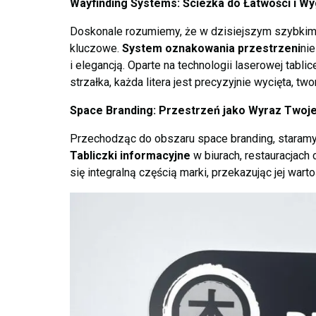
Wayfinding Systems: Ścieżka do Łatwości i W
Doskonale rozumiemy, że w dzisiejszym szybkim t
kluczowe.
System oznakowania przestrzeni
nie
i elegancją. Oparte na technologii laserowej tabli
strzałka, każda litera jest precyzyjnie wycięta, tw
Space Branding: Przestrzeń jako Wyraz Twoje
Przechodząc do obszaru space branding, staramy s
Tabliczki informacyjne
w biurach, restauracjach
się integralną częścią marki, przekazując jej warto