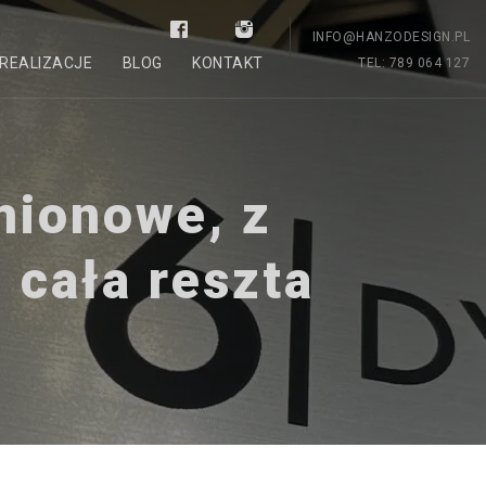
INFO@HANZODESIGN.PL
REALIZACJE
BLOG
KONTAKT
TEL: 789 064 127
mionowe, z
 cała reszta