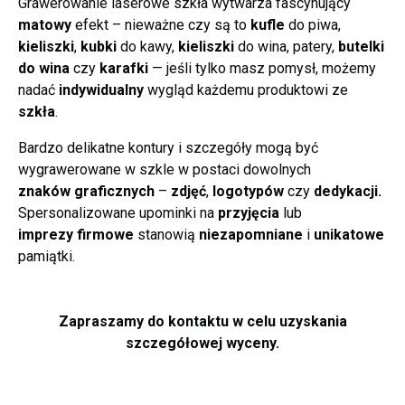
Grawerowanie laserowe szkła wytwarza fascynujący
matowy
efekt – nieważne czy są to
kufle
do piwa,
kieliszki
,
kubki
do kawy,
kieliszki
do wina, patery,
butelki
do wina
czy
karafki
— jeśli tylko masz pomysł, możemy
nadać
indywidualny
wygląd każdemu produktowi ze
szkła
.
Bardzo delikatne kontury i szczegóły mogą być
wygrawerowane w szkle w postaci dowolnych
znaków graficznych
–
zdjęć
,
logotypów
czy
dedykacji.
Spersonalizowane upominki na
przyjęcia
lub
imprezy firmowe
stanowią
niezapomniane
i
unikatowe
pamiątki.
Zapraszamy do kontaktu w celu uzyskania
szczegółowej wyceny.