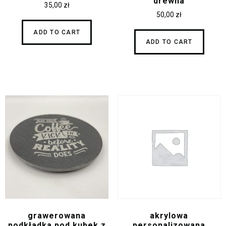
drewna
35,00
zł
50,00
zł
ADD TO CART
ADD TO CART
grawerowana
akrylowa
podkładka pod kubek z
personalizowana