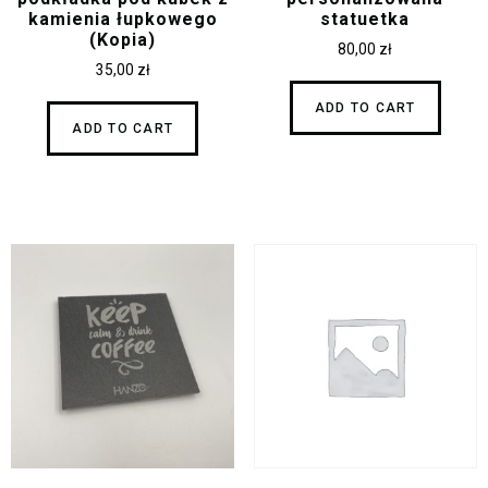
kamienia łupkowego
statuetka
(Kopia)
80,00
zł
35,00
zł
ADD TO CART
ADD TO CART