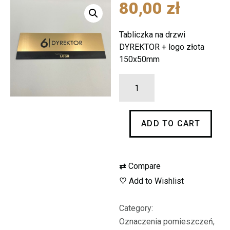
80,00
zł
Tabliczka na drzwi
DYREKTOR + logo złota
150x50mm
Tabliczka
na
drzwi
ADD TO CART
DYREKTOR
+
logo
⇄
Compare
złota
♡
Add to Wishlist
150
x
Category:
50
Oznaczenia pomieszczeń,