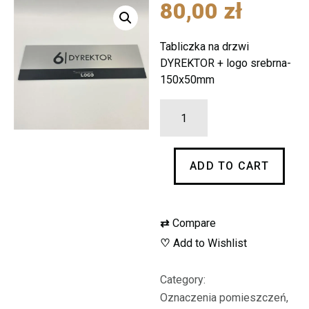
80,00
zł
Tabliczka na drzwi
DYREKTOR + logo srebrna-
150x50mm
Tabliczka
na
drzwi
ADD TO CART
DYREKTOR
+
logo
⇄
Compare
srebrna-
♡
Add to Wishlist
150
x
Category:
50
Oznaczenia pomieszczeń,