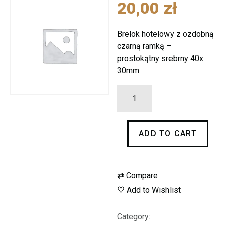
20,00
zł
Brelok hotelowy z ozdobną
czarną ramką –
prostokątny srebrny 40x
30mm
Brelok
hotelowy
srebrny
ADD TO CART
z
ozdobną
ramką
⇄
Compare
40x30mm
♡
Add to Wishlist
quantity
Category: